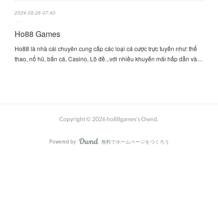
2024.09.26 07:40
Ho88 Games
Ho88 là nhà cái chuyên cung cấp các loại cá cược trực tuyến như: thể
thao, nổ hũ, bắn cá, Casino, Lô đề...với nhiều khuyến mãi hấp dẫn và…
Copyright ©
2026
ho88games's Ownd
.
Powered by
無料でホームページをつくろう
AmebaOwnd
フォロー