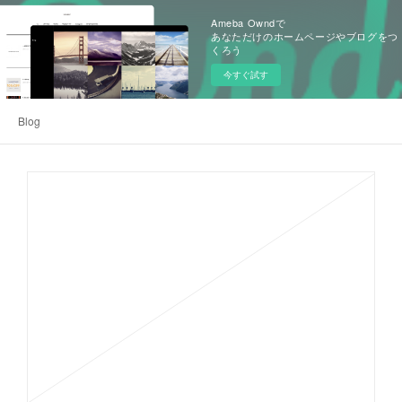
Ameba Owndで
あなただけのホームページやブログをつ
くろう
今すぐ試す
Blog